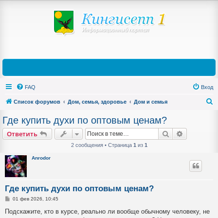
FAQ
Вход
Список форумов
Дом, семья, здоровье
Дом и семья
П
Где купить духи по оптовым ценам?
о
Поиск
Расширен
Ответить
и
2 сообщения • Страница
1
из
1
с
Anrodor
к
Где купить духи по оптовым ценам?
С
01 фев 2026, 10:45
о
о
Подскажите, кто в курсе, реально ли вообще обычному человеку, не
б