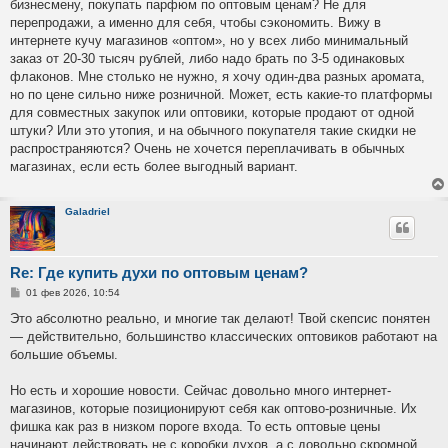
бизнесмену, покупать парфюм по оптовым ценам? Не для
щ
е
перепродажи, а именно для себя, чтобы сэкономить. Вижу в
н
интернете кучу магазинов «оптом», но у всех либо минимальный
и
е
заказ от 20-30 тысяч рублей, либо надо брать по 3-5 одинаковых
флаконов. Мне столько не нужно, я хочу один-два разных аромата,
но по цене сильно ниже розничной. Может, есть какие-то платформы
для совместных закупок или оптовики, которые продают от одной
штуки? Или это утопия, и на обычного покупателя такие скидки не
распространяются? Очень не хочется переплачивать в обычных
магазинах, если есть более выгодный вариант.
Galadriel
Re: Где купить духи по оптовым ценам?
С
01 фев 2026, 10:54
о
о
Это абсолютно реально, и многие так делают! Твой скепсис понятен
б
— действительно, большинство классических оптовиков работают на
щ
е
большие объемы.
н
и
е
Но есть и хорошие новости. Сейчас довольно много интернет-
магазинов, которые позиционируют себя как оптово-розничные. Их
фишка как раз в низком пороге входа. То есть оптовые цены
начинают действовать не с коробки духов, а с довольно скромной