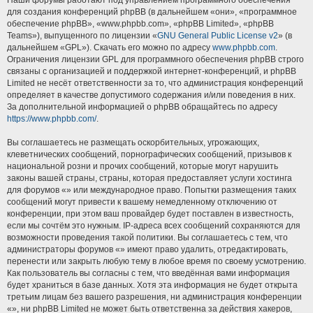
Наши форумы работают под управлением программного обеспечения
для создания конференций phpBB (в дальнейшем «они», «программное
обеспечение phpBB», «www.phpbb.com», «phpBB Limited», «phpBB
Teams»), выпущенного по лицензии «
GNU General Public License v2
» (в
дальнейшем «GPL»). Скачать его можно по адресу
www.phpbb.com
.
Ограничения лицензии GPL для программного обеспечения phpBB строго
связаны с организацией и поддержкой интернет-конференций, и phpBB
Limited не несёт ответственности за то, что администрация конференций
определяет в качестве допустимого содержания и/или поведения в них.
За дополнительной информацией о phpBB обращайтесь по адресу
https://www.phpbb.com/
.
Вы соглашаетесь не размещать оскорбительных, угрожающих,
клеветнических сообщений, порнографических сообщений, призывов к
национальной розни и прочих сообщений, которые могут нарушить
законы вашей страны, страны, которая предоставляет услуги хостинга
для форумов «» или международное право. Попытки размещения таких
сообщений могут привести к вашему немедленному отключению от
конференции, при этом ваш провайдер будет поставлен в известность,
если мы сочтём это нужным. IP-адреса всех сообщений сохраняются для
возможности проведения такой политики. Вы соглашаетесь с тем, что
администраторы форумов «» имеют право удалить, отредактировать,
перенести или закрыть любую тему в любое время по своему усмотрению.
Как пользователь вы согласны с тем, что введённая вами информация
будет храниться в базе данных. Хотя эта информация не будет открыта
третьим лицам без вашего разрешения, ни администрация конференции
«», ни phpBB Limited не может быть ответственна за действия хакеров,