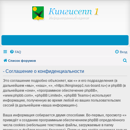
FAQ
Вход
Список форумов
П
- Соглашение о конфиденциальности
о
Это соглашение подробно объясняет, как «» и его подразделения (в
и
дальнейшем «мы», «наш», «», «https://kingisepp1.rus-board.ru») и phpBB (в
с
дальнейшем «они», «программное обеспечение phpBB»,
«www.phpbb.com», «phpBB Limited», «phpBB Teams») используют
к
информацию, полученную во время любой из ваших пользовательских
сессий (в дальнейшем «ваша информация»).
Ваша информация собирается двумя способами. Во-первых, просмотр «»
приведёт к созданию программным обеспечением phpBB определённого
числа cookies (небольшие текстовые файлы, загружаемые в папку