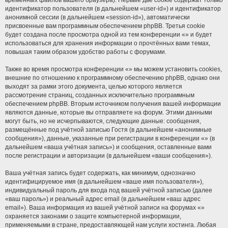
временных файлов вашего браузера). Первые две cookie содержат только
идентификатор пользователя (в дальнейшем «user-id») и идентификатор
анонимной сессии (в дальнейшем «session-id»), автоматически
присвоенные вам программным обеспечением phpBB. Третья cookie
будет создана после просмотра одной из тем конференции «» и будет
использоваться для хранения информации о прочтённых вами темах,
повышая таким образом удобство работы с форумами.
Также во время просмотра конференции «» мы можем установить cookies,
внешние по отношению к программному обеспечению phpBB, однако они
выходят за рамки этого документа, целью которого является
рассмотрение страниц, созданных исключительно программным
обеспечением phpBB. Вторым источником получения вашей информации
являются данные, которые вы отправляете на форум. Этими данными
могут быть, но не исчерпываются, следующие данные: сообщения,
размещённые под учётной записью Гостя (в дальнейшем «анонимные
сообщения»), данные, указанные при регистрации в конференции «» (в
дальнейшем «ваша учётная запись») и сообщения, оставленные вами
после регистрации и авторизации (в дальнейшем «ваши сообщения»).
Ваша учётная запись будет содержать, как минимум, однозначно
идентифицируемое имя (в дальнейшем «ваше имя пользователя»),
индивидуальный пароль для входа под вашей учётной записью (далее
«ваш пароль») и реальный адрес email (в дальнейшем «ваш адрес
email»). Ваша информация из вашей учётной записи на форумах «»
охраняется законами о защите компьютерной информации,
применяемыми в стране, предоставляющей нам услуги хостинга. Любая