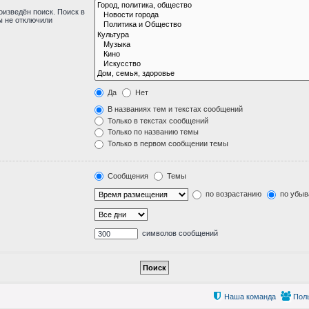
изведён поиск. Поиск в
ы не отключили
Да
Нет
В названиях тем и текстах сообщений
Только в текстах сообщений
Только по названию темы
Только в первом сообщении темы
Сообщения
Темы
по возрастанию
по убыв
символов сообщений
Наша команда
Пол