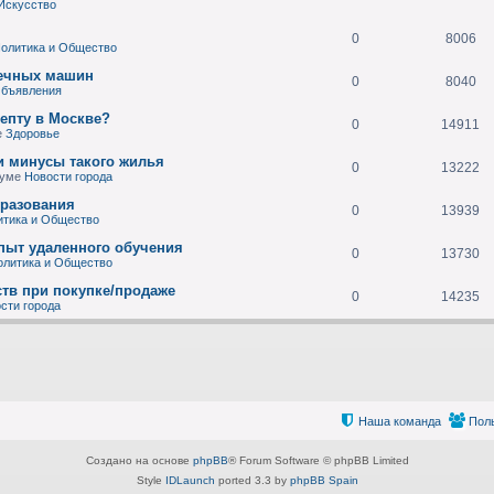
Искусство
0
8006
олитика и Общество
оечных машин
0
8040
бъявления
цепту в Москве?
0
14911
е
Здоровье
и минусы такого жилья
0
13222
руме
Новости города
бразования
0
13939
итика и Общество
Опыт удаленного обучения
0
13730
олитика и Общество
тв при покупке/продаже
0
14235
сти города
Наша команда
Пол
Создано на основе
phpBB
® Forum Software © phpBB Limited
Style
IDLaunch
ported 3.3 by
phpBB Spain