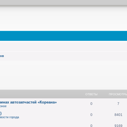
тов
ный поиск
ОТВЕТЫ
ПРОСМОТР
зинах автозапчастей «Кореана»
0
7
зное
)
0
8401
вости города
0
9169