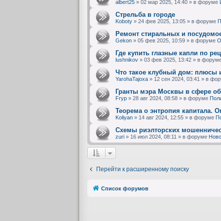
albert25
»
02 мар 2025, 14:40
» в форуме
Стрельба в городе
Koboty
»
24 фев 2025, 13:05
» в форуме
П
Ремонт стиральных и посудом
Gekon
»
05 фев 2025, 10:59
» в форуме
О
Где купить глазные капли по ре
lushnikov
»
03 фев 2025, 13:42
» в форум
Что такое клубный дом: плюсы 
YarohaTajoxa
»
12 сен 2024, 03:41
» в фо
Гранты мэра Москвы в сфере о
Fryp
»
28 авг 2024, 08:58
» в форуме
Пол
Теорема о энтропия капитала. 
Koliyan
»
14 авг 2024, 12:55
» в форуме
П
Схемы риэлторских мошенничес
zuri
»
16 июл 2024, 08:11
» в форуме
Ново
Перейти к расширенному поиску
Список форумов