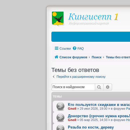
Ссылки
FAQ
Список форумов
Поиск
Темы без отве
Темы без ответов
Перейти к расширенному поиску
Поиск
Расширен
ТЕМЫ
Кто пользуется скидками в мага
Gnoll
»
29 июл 2026, 19:00
» в форуме
Ра
Донорство (срочно нужна кровь!
Gnoll
»
05 мар 2025, 14:33
» в форуме
Но
Резьба по кости, дереву