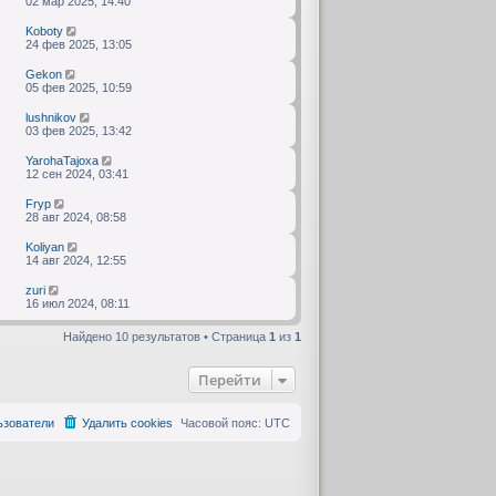
02 мар 2025, 14:40
Koboty
24 фев 2025, 13:05
Gekon
05 фев 2025, 10:59
lushnikov
03 фев 2025, 13:42
YarohaTajoxa
12 сен 2024, 03:41
Fryp
28 авг 2024, 08:58
Koliyan
14 авг 2024, 12:55
zuri
16 июл 2024, 08:11
Найдено 10 результатов • Страница
1
из
1
Перейти
ьзователи
Удалить cookies
Часовой пояс:
UTC