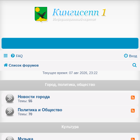
FAQ
Вход
Список форумов
П
Текущее время: 07 авг 2026, 23:22
о
Город, политика, общество
и
с
Новости города
К
а
Темы:
55
к
н
а
Политика и Общество
К
л
а
Темы:
70
-
н
Н
а
о
л
Культура
в
-
о
П
с
о
т
Музыка
К