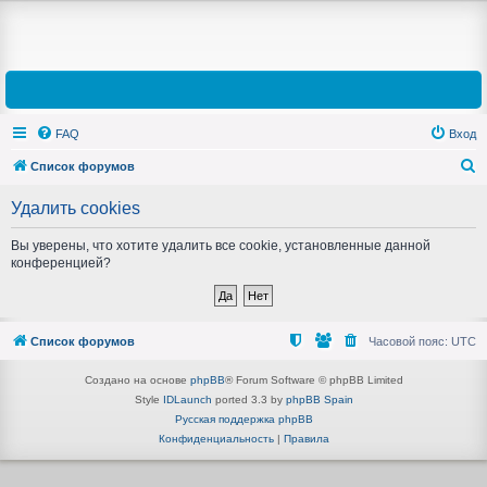
FAQ
Вход
Список форумов
П
Удалить cookies
о
и
Вы уверены, что хотите удалить все cookie, установленные данной
конференцией?
с
к
Список форумов
Часовой пояс:
UTC
Создано на основе
phpBB
® Forum Software © phpBB Limited
Style
IDLaunch
ported 3.3 by
phpBB Spain
Русская поддержка phpBB
Конфиденциальность
|
Правила