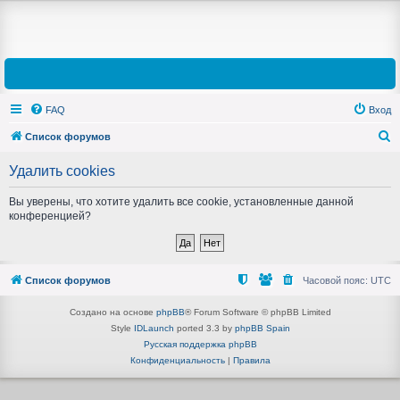
FAQ
Вход
Список форумов
П
Удалить cookies
о
и
Вы уверены, что хотите удалить все cookie, установленные данной
конференцией?
с
к
Список форумов
Часовой пояс:
UTC
Создано на основе
phpBB
® Forum Software © phpBB Limited
Style
IDLaunch
ported 3.3 by
phpBB Spain
Русская поддержка phpBB
Конфиденциальность
|
Правила