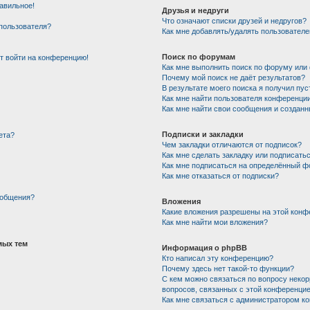
авильное!
Друзья и недруги
Что означают списки друзей и недругов?
пользователя?
Как мне добавлять/удалять пользователе
Поиск по форумам
ют войти на конференцию!
Как мне выполнить поиск по форуму ил
Почему мой поиск не даёт результатов?
В результате моего поиска я получил пус
Как мне найти пользователя конференци
Как мне найти свои сообщения и создан
Подписки и закладки
ета?
Чем закладки отличаются от подписок?
Как мне сделать закладку или подписать
Как мне подписаться на определённый 
Как мне отказаться от подписки?
ообщения?
Вложения
Какие вложения разрешены на этой конф
Как мне найти мои вложения?
мых тем
Информация о phpBB
Кто написал эту конференцию?
Почему здесь нет такой-то функции?
С кем можно связаться по вопросу некор
вопросов, связанных с этой конференци
Как мне связаться с администратором к