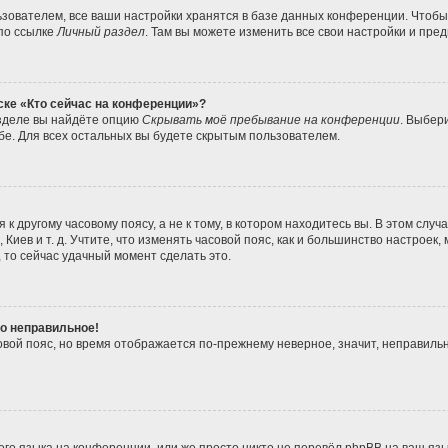
зователем, все ваши настройки хранятся в базе данных конференции. Чтобы
по ссылке
Личный раздел
. Там вы можете изменить все свои настройки и пре
ске «Кто сейчас на конференции»?
азделе вы найдёте опцию
Скрывать моё пребывание на конференции
. Выбер
е. Для всех остальных вы будете скрытым пользователем.
 другому часовому поясу, а не к тому, в котором находитесь вы. В этом случ
, Киев и т. д. Учтите, что изменять часовой пояс, как и большинство настроек
 то сейчас удачный момент сделать это.
но неправильное!
овой пояс, но время отображается по-прежнему неверное, значит, неправиль