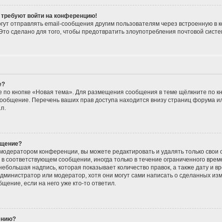
я требуют войти на конференцию!
гут отправлять email-сообщения другим пользователям через встроенную в 
Это сделано для того, чтобы предотвратить злоупотребления почтовой сис
е?
 по кнопке «Новая тема». Для размещения сообщения в теме щёлкните по кн
сообщение. Перечень ваших прав доступа находится внизу страниц форума и
п.
бщение?
модератором конференции, вы можете редактировать и удалять только свои
в соответствующем сообщении, иногда только в течение ограниченного време
небольшая надпись, которая показывает количество правок, а также дату и вр
дминистратор или модератор, хотя они могут сами написать о сделанных изм
щение, если на него уже кто-то ответил.
ению?