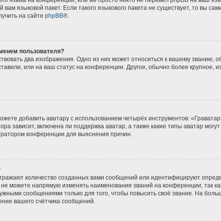
го языка на конференции, или же просто никто не перевёл phpBB на ваш язы
 вам языковой пакет. Если такого языкового пакета не существует, то вы сам
учить на сайте
phpBB
®.
именем пользователя?
твовать два изображения. Одно из них может относиться к вашему званию, обы
тавили, или на ваш статус на конференции. Другое, обычно более крупное, 
ожете добавить аватару с использованием четырёх инструментов: «Граватар
ра зависит, включена ли поддержка аватар, а также какие типы аватар могут
тратором конференции для выяснения причин.
?
тражают количество созданных вами сообщений или идентифицируют опреде
не можете напрямую изменять наименования званий на конференции, так ка
жными сообщениями только для того, чтобы повысить своё звание. На боль
ение вашего счётчика сообщений.