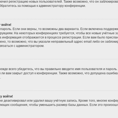
чил регистрацию новых пользователей. Также возможно, что он заблокировал
 Обратитесь за помощью к администратору конференции.
 войти!
пароль. Если они верны, то возможны два варианта. Если включена поддержк
трукциям. На некоторых конференциях требуется, чтобы все новые учётные 
та информация отображается в процессе регистрации. Если вам было присла
ено, то возможно, что вы указали неправильный адрес email либо он заблоки
вязаться с администратором.
ежде всего убедитесь, что вы правильно вводите имя пользователя и пароль
 ли вам закрыт доступ к конференции. Также возможно, что допущена ошибка
.
у войти!
не деактивировал или удалил вашу учётную запись. Кроме того, многие конф
яющих сообщения, чтобы уменьшить размер базы данных. Если это произошл