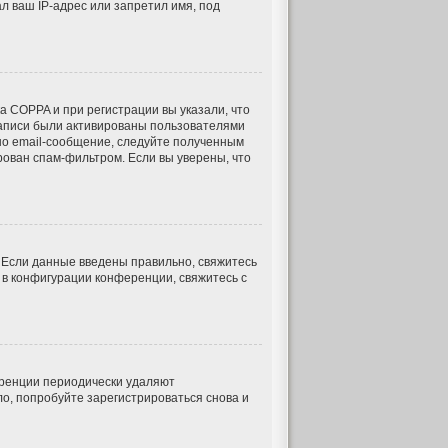
 ваш IP-адрес или запретил имя, под
а COPPA и при регистрации вы указали, что
записи были активированы пользователями
но email-сообщение, следуйте полученным
рован спам-фильтром. Если вы уверены, что
. Если данные введены правильно, свяжитесь
 в конфигурации конференции, свяжитесь с
еренции периодически удаляют
о, попробуйте зарегистрироваться снова и