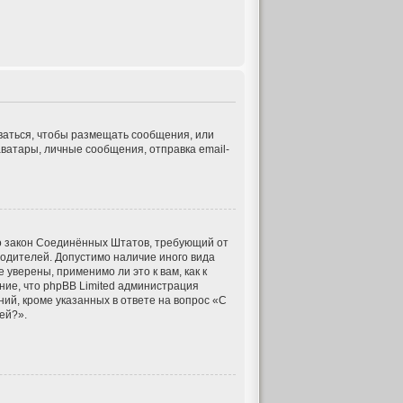
оваться, чтобы размещать сообщения, или
ватары, личные сообщения, отправка email-
 это закон Соединённых Штатов, требующий от
одителей. Допустимо наличие иного вида
верены, применимо ли это к вам, как к
ние, что phpBB Limited администрация
й, кроме указанных в ответе на вопрос «С
ей?».