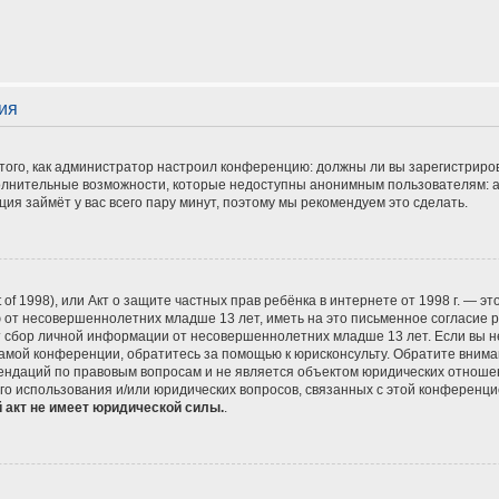
ия
т того, как администратор настроил конференцию: должны ли вы зарегистрир
полнительные возможности, которые недоступны анонимным пользователям: а
ация займёт у вас всего пару минут, поэтому мы рекомендуем это сделать.
Act of 1998), или Акт о защите частных прав ребёнка в интернете от 1998 г. —
 от несовершеннолетних младше 13 лет, иметь на это письменное согласие р
сбор личной информации от несовершеннолетних младше 13 лет. Если вы не у
амой конференции, обратитесь за помощью к юрисконсульту. Обратите внима
ндаций по правовым вопросам и не является объектом юридических отношени
го использования и/или юридических вопросов, связанных с этой конференци
 акт не имеет юридической силы.
.