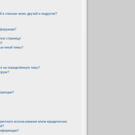
й в списках моих друзей и недругов?
и форумам?
тую страницу!
и?
ные мной темы?
ся на определённую тему?
форум?
еренции?
ректного использования и/или юридических
ей?
онференции?