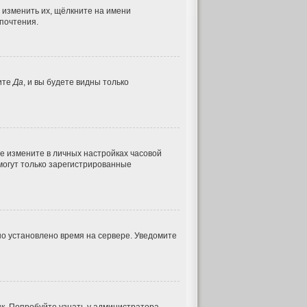
 изменить их, щёлкните на имени
дпочтения.
ите
Да
, и вы будете видны только
ае измените в личных настройках часовой
, могут только зарегистрированные
но установлено время на сервере. Уведомите