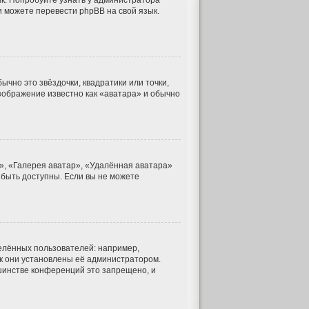
к. Попробуйте узнать у администратора
и можете перевести phpBB на свой язык.
чно это звёздочки, квадратики или точки,
изображение известно как «аватара» и обычно
», «Галерея аватар», «Удалённая аватара»
 быть доступны. Если вы не можете
лённых пользователей: например,
к они установлены её администратором.
шинстве конференций это запрещено, и