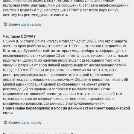
дополнительные возможности, которые недоступны анонимным
пользователям: аватары, личные сообщения, отправка email-сообщений,
участие в группах и т. д. Регистрация займёт у вас всего пару минут,
поэтому мы рекомендуем это сделать.
Вернуться к началу
Что такое COPPA?
COPPA (Children’s Online Privacy Protection Act of 1998), или Акт о защите
частных прав ребёнка в интернете от 1998 г. — это закон Соединённых
Штатов, требующий от сайтов, которые могут собирать информацию от
несовершеннолетних младше 13 лет, иметь на это письменное согласие
родителей. Допустимо наличие иного вида подтверждения того, что
опекуны разрешают сбор личной информации от несовершеннолетних
младше 13 лет. Если вы не уверены, применимо ли это к вам, как к
регистрирующемуся на конференции, или к самой конференции,
обратитесь за помощью к юрисконсульту. Обратите внимание, что phpBB
Limited администрация данной конференции не может давать
рекомендаций по правовым вопросам и не является объектом
юридических отношений, кроме указанных в ответе на вопрос «С кем
можно связаться по вопросу некорректного использования и/или
юридических вопросов, связанных с этой конференцией?».
Примечание переводчика: в России данный акт не имеет юридической
силы.
.
Вернуться к началу