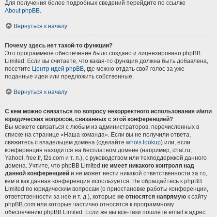
Для получения более подробных сведений перейдите по ссылке
About phpBB
.
Вернуться к началу
Почему здесь нет такой-то функции?
Это программное обеспечение было создано и лицензировано phpBB
Limited. Если вы считаете, что какая-то функция должна быть добавлена,
посетите
Центр идей phpBB
, где можно отдать свой голос за уже
поданные идеи или предложить собственные.
Вернуться к началу
С кем можно связаться по вопросу некорректного использования и/или
юридических вопросов, связанных с этой конференцией?
Вы можете связаться с любым из администраторов, перечисленных в
списке на странице «Наша команда». Если вы не получили ответа,
свяжитесь с владельцем домена (сделайте
whois lookup
) или, если
конференция находится на бесплатном домене (например, chat.ru,
Yahoo!, free.fr, f2s.com и т. п.), с руководством или техподдержкой данного
домена. Учтите, что phpBB Limited
не имеет никакого контроля над
данной конференцией
и не может нести никакой ответственности за то,
кем и как данная конференция используется. Не обращайтесь к phpBB
Limited по юридическим вопросам (о приостановке работы конференции,
ответственности за неё и т. д.), которые
не относятся напрямую
к сайту
phpBB.com или которые частично относятся к программному
обеспечению phpBB Limited. Если же вы всё-таки пошлёте email в адрес